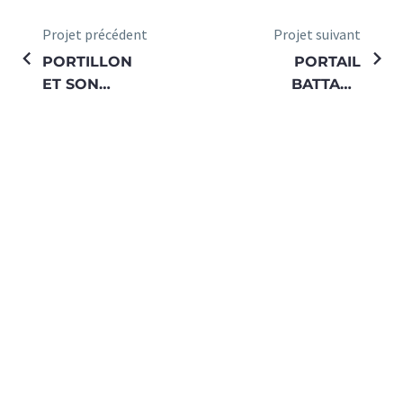
Projet précédent
Projet suivant
PORTILLON
PORTAIL
ET SON
BATTANT
GARDE-
MODELE
CORPS
COOK
MODELE
ANTARES