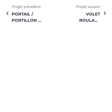
Projet précédent
Projet suivant
PORTAIL /
VOLET
PORTILLON /
ROULANT
INTERPHONE
SOLAIRE
/ BOUCLE AU
SOL