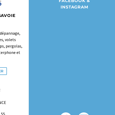
FACEBOOK &
INSTAGRAM
SAVOIE
t dépannage,
es, volets
ps, pergolas,
nterphone et
ER
z
ANCE
3 55