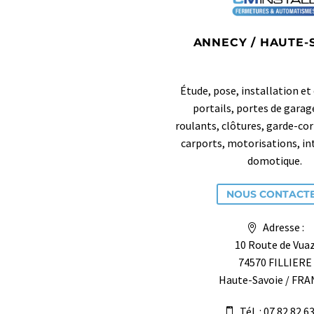
ANNECY / HAUTE-
Étude, pose, installation e
portails, portes de garag
roulants, clôtures, garde-cor
carports, motorisations, i
domotique.
NOUS CONTACT
Adresse :
10 Route de Vua
74570 FILLIERE
Haute-Savoie / FR
Tél. : 07 82 82 6