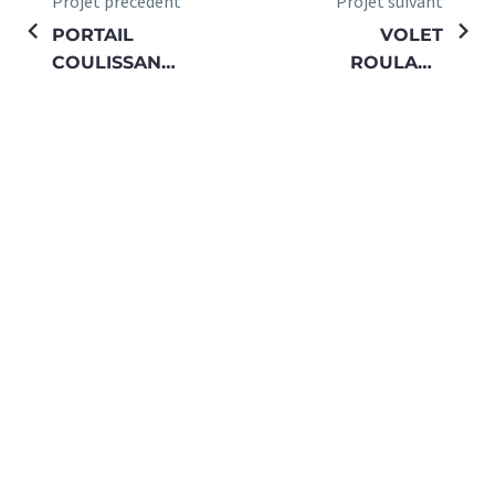
Projet précédent
Projet suivant
PORTAIL
VOLET
COULISSANT
ROULANT
ET
PROFALUX
PORTILLON
MODELE
MAHE