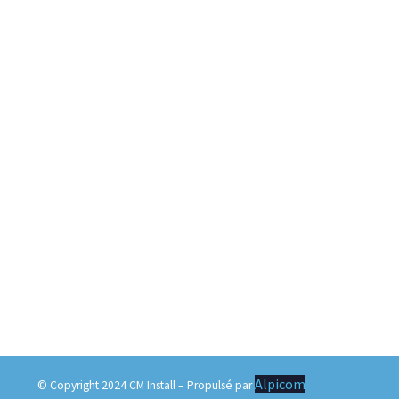
Alpicom
© Copyright 2024 CM Install – Propulsé par