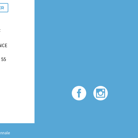
ER
z
ANCE
3 55
nnale